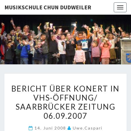
MUSIKSCHULE CHUN DUDWEILER
Togg
navig
MUSIKSC
CHU
DUDWEI
BERICHT
BERICHT ÜBER KONERT IN
ÜBER
VHS-ÖFFNUNG/
KONERT
SAARBRÜCKER ZEITUNG
IN
VHS-
06.09.2007
ÖFFNUNG/
14. Juni 2008
Uwe.caspari
SAARBRÜCKER