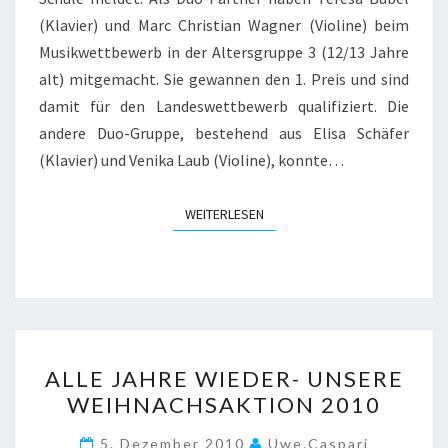
(Klavier) und Marc Christian Wagner (Violine) beim
Musikwettbewerb in der Altersgruppe 3 (12/13 Jahre
alt) mitgemacht. Sie gewannen den 1. Preis und sind
damit für den Landeswettbewerb qualifiziert. Die
andere Duo-Gruppe, bestehend aus Elisa Schäfer
(Klavier) und Venika Laub (Violine), konnte…
WEITERLESEN
WEITERLESEN
ALLE
ALLE JAHRE WIEDER- UNSERE
JAHRE
WEIHNACHSAKTION 2010
WIEDER-
UNSERE
5. Dezember 2010
Uwe.caspari