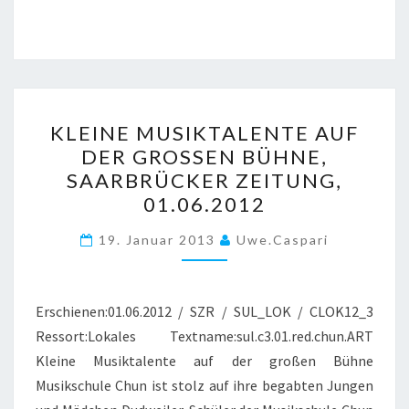
KLEINE
KLEINE MUSIKTALENTE AUF
MUSIKTALENTE
DER GROSSEN BÜHNE, S
AUF
AARBRÜCKER ZEITUNG, 0
DER
1.06.2012
GROSSEN B
ÜHNE, S
19. Januar 2013
Uwe.caspari
AARBRÜCKER Z
EITUNG, 0
Erschienen:01.06.2012 / SZR / SUL_LOK / CLOK12_3
1.06.2012
Ressort:Lokales Textname:sul.c3.01.red.chun.ART
Kleine Musiktalente auf der großen Bühne
Musikschule Chun ist stolz auf ihre begabten Jungen