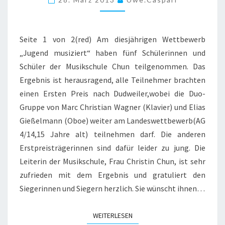
MUSIZIERT”
2013
Seite 1 von 2(red) Am diesjährigen Wettbewerb
–
„Jugend musiziert“ haben fünf Schülerinnen und
VOR
Schüler der Musikschule Chun teilgenommen. Das
ORT
Ergebnis ist herausragend, alle Teilnehmer brachten
IN
einen Ersten Preis nach Dudweiler,wobei die Duo-
DUDWEILER
Gruppe von Marc Christian Wagner (Klavier) und Elias
MÄRZ
Gießelmann (Oboe) weiter am Landeswettbewerb(AG
2013
4/14,15 Jahre alt) teilnehmen darf. Die anderen
Erstpreisträgerinnen sind dafür leider zu jung. Die
Leiterin der Musikschule, Frau Christin Chun, ist sehr
zufrieden mit dem Ergebnis und gratuliert den
Siegerinnen und Siegern herzlich. Sie wünscht ihnen…
WEITERLESEN
WEITERLESEN