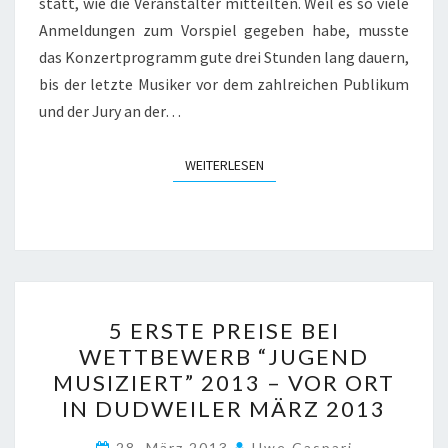
statt, wie die Veranstalter mitteilten. Weil es so viele
Anmeldungen zum Vorspiel gegeben habe, musste
das Konzertprogramm gute drei Stunden lang dauern,
bis der letzte Musiker vor dem zahlreichen Publikum
und der Jury an der…
WEITERLESEN
WEITERLESEN
5
5 ERSTE PREISE BEI
ERSTE
WETTBEWERB “JUGEND
PREISE
MUSIZIERT” 2013 – VOR ORT
BEI
IN DUDWEILER MÄRZ 2013
WETTBEWERB
“JUGEND
28. März 2013
Uwe.caspari