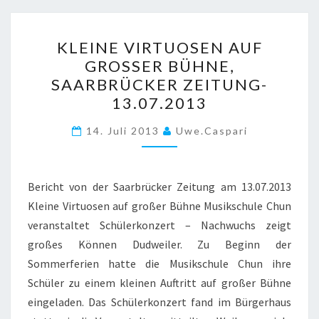
KLEINE
KLEINE VIRTUOSEN AUF
VIRTUOSEN
GROSSER BÜHNE, S
AUF
AARBRÜCKER ZEITUNG- 1
GROSSER B
3.07.2013
ÜHNE, S
AARBRÜCKER Z
14. Juli 2013
Uwe.caspari
EITUNG- 1
3.07.2013
Bericht von der Saarbrücker Zeitung am 13.07.2013
Kleine Virtuosen auf großer Bühne Musikschule Chun
veranstaltet Schülerkonzert – Nachwuchs zeigt
großes Können Dudweiler. Zu Beginn der
Sommerferien hatte die Musikschule Chun ihre
Schüler zu einem kleinen Auftritt auf großer Bühne
eingeladen. Das Schülerkonzert fand im Bürgerhaus