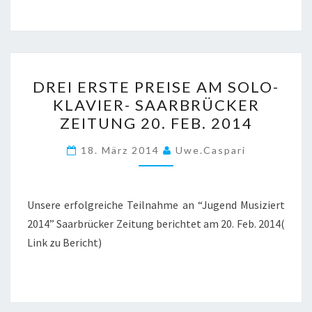
DREI
DREI ERSTE PREISE AM SOLO-
ERSTE
KLAVIER- SAARBRÜCKER
PREISE
ZEITUNG 20. FEB. 2014
AM
SOLO-
18. März 2014
Uwe.caspari
KLAVIER-
SAARBRÜCKER
ZEITUNG
Unsere erfolgreiche Teilnahme an “Jugend Musiziert
20.
2014” Saarbrücker Zeitung berichtet am 20. Feb. 2014(
FEB.
Link zu Bericht)
2014