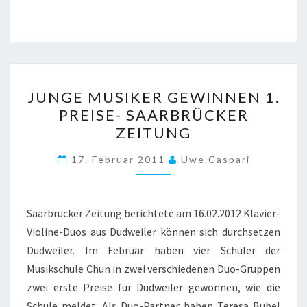
JUNGE
JUNGE MUSIKER GEWINNEN 1.
MUSIKER
PREISE- SAARBRÜCKER
GEWINNEN
ZEITUNG
1.
PREISE-
17. Februar 2011
Uwe.caspari
SAARBRÜCKER
ZEITUNG
Saarbrücker Zeitung berichtete am 16.02.2012 Klavier-
Violine-Duos aus Dudweiler können sich durchsetzen
Dudweiler. Im Februar haben vier Schüler der
Musikschule Chun in zwei verschiedenen Duo-Gruppen
zwei erste Preise für Dudweiler gewonnen, wie die
Schule meldet. Als Duo-Partner haben Teresa Bubel