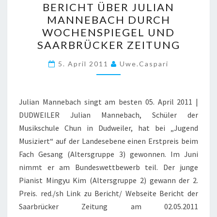
BERICHT ÜBER JULIAN
ÜBER
MANNEBACH DURCH
JULIAN
WOCHENSPIEGEL UND
MANNEBACH
SAARBRÜCKER ZEITUNG
DURCH
WOCHENSPIEGEL
5. April 2011
Uwe.caspari
UND
SAARBRÜCKER
Julian Mannebach singt am besten 05. April 2011 |
ZEITUNG
DUDWEILER Julian Mannebach, Schüler der
Musikschule Chun in Dudweiler, hat bei „Jugend
Musiziert“ auf der Landesebene einen Erstpreis beim
Fach Gesang (Altersgruppe 3) gewonnen. Im Juni
nimmt er am Bundeswettbewerb teil. Der junge
Pianist Mingyu Kim (Altersgruppe 2) gewann der 2.
Preis. red./sh Link zu Bericht/ Webseite Bericht der
Saarbrücker Zeitung am 02.05.2011