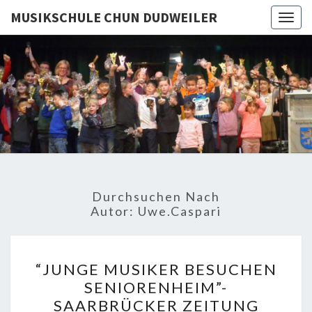
MUSIKSCHULE CHUN DUDWEILER
Togg
navig
MUSIKSC
CHU
DUDWEI
Durchsuchen Nach
Autor:
Uwe.caspari
“JUNGE
“JUNGE MUSIKER BESUCHEN
MUSIKER
SENIORENHEIM”-
BESUCHEN
SAARBRÜCKER ZEITUNG
SENIORENHEIM”-