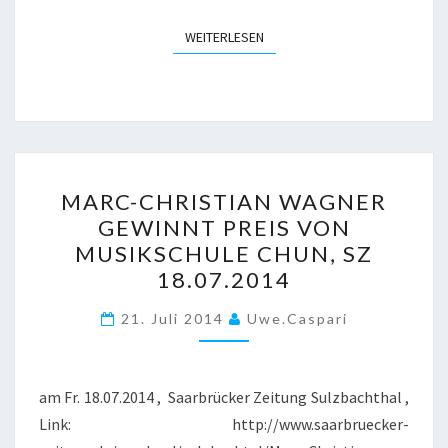
WEITERLESEN
WEITERLESEN
MARC-
MARC-CHRISTIAN WAGNER
CHRISTIAN
GEWINNT PREIS VON
WAGNER
MUSIKSCHULE CHUN, SZ
GEWINNT
18.07.2014
PREIS
VON
21. Juli 2014
Uwe.caspari
MUSIKSCHULE
CHUN,
am Fr. 18.07.2014 , Saarbrücker Zeitung Sulzbachthal ,
SZ
Link: http://www.saarbruecker-
18.07.2014