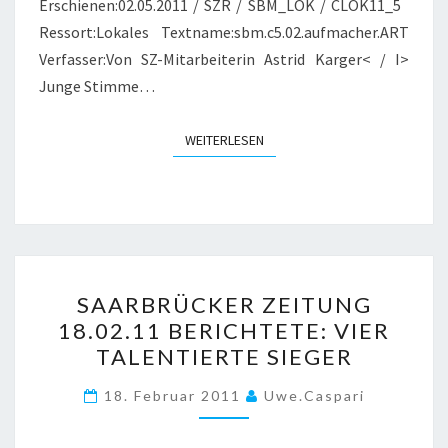
Erschienen:02.05.2011 / SZR / SBM_LOK / CLOK11_5
Ressort:Lokales Textname:sbm.c5.02.aufmacher.ART
Verfasser:Von SZ-Mitarbeiterin Astrid Karger< / I>
Junge Stimme…
WEITERLESEN
WEITERLESEN
SAARBRÜCKER
SAARBRÜCKER ZEITUNG
ZEITUNG
18.02.11 BERICHTETE: VIER
18.02.11
TALENTIERTE SIEGER
BERICHTETE:
VIER
18. Februar 2011
Uwe.caspari
TALENTIERTE
SIEGER