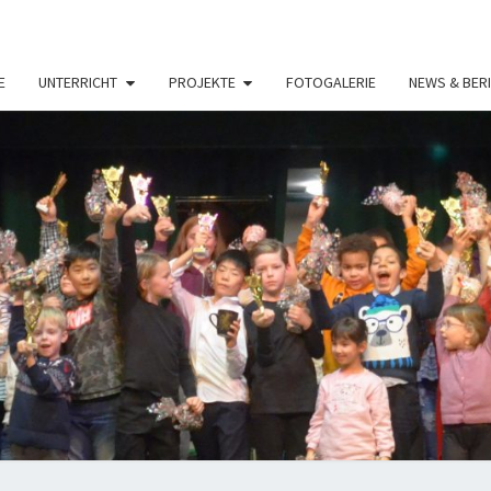
E
UNTERRICHT
PROJEKTE
FOTOGALERIE
NEWS & BER
MUSI
C