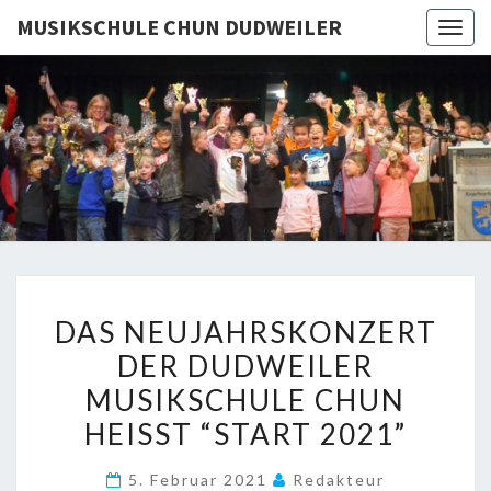
MUSIKSCHULE CHUN DUDWEILER
Togg
navig
MUSIKSC
CHU
DUDWEI
DAS
DAS NEUJAHRSKONZERT
NEUJAHRSKONZERT
DER DUDWEILER
DER
MUSIKSCHULE CHUN
DUDWEILER
MUSIKSCHULE
HEISST “START 2021”
CHUN
5. Februar 2021
Redakteur
HEISST