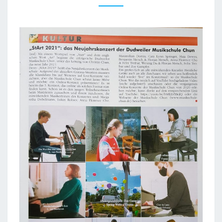
“START 2
021”