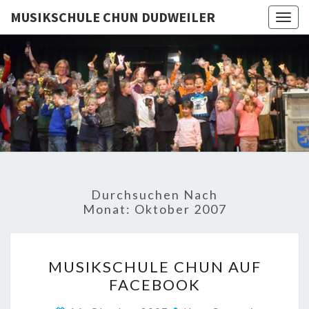
MUSIKSCHULE CHUN DUDWEILER
Togg
navig
MUSIKSC
CHU
DUDWEI
Durchsuchen Nach
Monat:
Oktober 2007
MUSIKSCHULE
MUSIKSCHULE CHUN AUF
CHUN
FACEBOOK
AUF
FACEBOOK