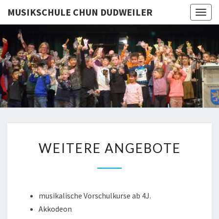
MUSIKSCHULE CHUN DUDWEILER
Togg
navig
MUSIKSC
CHU
DUDWEI
WEITERE
WEITERE ANGEBOTE
ANGEBOTE
musikalische Vorschulkurse ab 4J.
Akkodeon